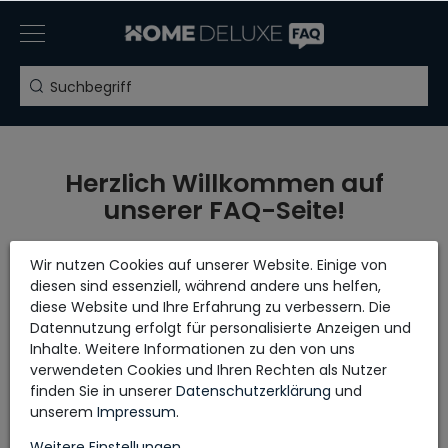
Herzlich Willkommen auf
unserer FAQ-Seite!
Hey! Hier findest du Antworten auf die Fragen, die
Wir nutzen Cookies auf unserer Website. Einige von
du vielleicht schon immer zu deinem Thema
diesen sind essenziell, während andere uns helfen,
hattest.
diese Website und Ihre Erfahrung zu verbessern. Die
Von Produktinformationen bis zu
Datennutzung erfolgt für personalisierte Anzeigen und
Montageanleitungen - alles, was du wissen musst,
Inhalte. Weitere Informationen zu den von uns
um vollständig informiert zu sein!
verwendeten Cookies und Ihren Rechten als Nutzer
Sollte deine Frage hier nicht beantwortet werden,
finden Sie in unserer
Daten­schutz­erklärung
und
kannst du uns gerne über unser
Kontaktformular
unserem
Impressum
.
erreichen.
Weitere Einstellungen