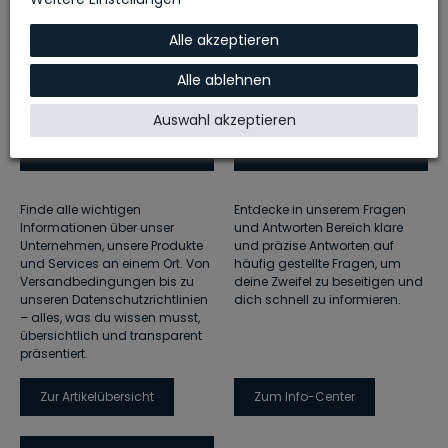
Alle akzeptieren
Alle ablehnen
Auswahl akzeptieren
Finde alle wichtigen
Entdecke in unserem Fragen
Informationen über unser
und Antworten Bereich klare
Unternehmen, unsere Produkte
und präzise Antworten auf
und Services an einem Ort. Von
häufig gestellte Fragen, um
Versandbedingungen bis zu
deine Zweifel zu beseitigen und
unseren Datenschutzrichtlinien
dich schnell zu informieren.
– alles, was du wissen musst,
übersichtlich und transparent
präsentiert.
Zur Artikelübersicht
Zum Info-Center