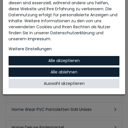
HOME WEAR T-Shirt
diesen sind essenziell, während andere uns helfen,
diese Website und Ihre Erfahrung zu verbessern. Die
Datennutzung erfolgt für personalisierte Anzeigen und
HOME WEAR T-Shirt
Inhalte. Weitere Informationen zu den von uns
verwendeten Cookies und Ihren Rechten als Nutzer
finden Sie in unserer
Daten­schutz­erklärung
und
HOME WEAR Hoodie
unserem
Impressum
.
Weitere Einstellungen
HOME WEAR T-Shirt
Alle akzeptieren
Alle ablehnen
Home Wear PVC Pantoletten SUN Unisex
Auswahl akzeptieren
Home Wear PVC Pantoletten SUN Unisex
Home Wear PVC Pantoletten SUN Unisex
Home Deluxe Bademantel