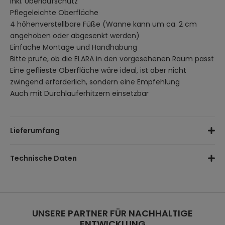
Inkl. Überlaufschutz
Pflegeleichte Oberfläche
4 höhenverstellbare Füße (Wanne kann um ca. 2 cm
angehoben oder abgesenkt werden)
Einfache Montage und Handhabung
Bitte prüfe, ob die ELARA in den vorgesehenen Raum passt
Eine geflieste Oberfläche wäre ideal, ist aber nicht
zwingend erforderlich, sondern eine Empfehlung
Auch mit Durchlauferhitzern einsetzbar
Lieferumfang
Wanne
Technische Daten
Duschabtrennung
4 x höhenverstellbare Füße
Maße Trennwand (B x H):
große Scheibe 140 x 80,5 cm,
Flexibler Abwasseranschluss (HT 40 mm als
kleine Scheibe 15 x 140 cm
Ziehharmonikaschlauch)
Maße Wanne (B x T x H):
170 x 85 x 53 cm
Montagematerial
Material:
UNSERE PARTNER FÜR NACHHALTIGE
Acryl
ENTWICKLUNG
Farbe:
Weiß