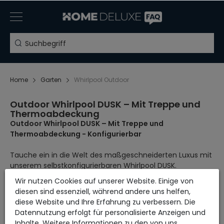
Home
Garten
Whirlpool Outdoor
Outdoor Whirlpool DUSK – Mit Treppe und
Thermoabdeckung
Outdoor Whirlpool DUSK – Mit Treppe und
Thermoabdeckung - Konfigurierbar
Tauche ein in die Welt des maßgeschneiderten Luxus mit
unserem selbstkonfigurierbaren Whirlpool DUSK.
Bei uns steht deine persönliche Vorliebe im Mittelpunkt,
Wir nutzen Cookies auf unserer Website. Einige von
deshalb kannst du deinen Whirlpool ganz nach
diesen sind essenziell, während andere uns helfen,
deinen Wünschen gestalten.
diese Website und Ihre Erfahrung zu verbessern. Die
Datennutzung erfolgt für personalisierte Anzeigen und
Farbauswahl Wanne:
Wähle zwischen klassischem Weiß
Inhalte. Weitere Informationen zu den von uns