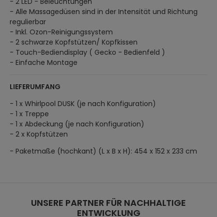
- 2 LED - Beleuchtungen
- Alle Massagedüsen sind in der Intensität und Richtung
regulierbar
- Inkl. Ozon-Reinigungssystem
- 2 schwarze Kopfstützen/ Kopfkissen
- Touch-Bediendisplay ( Gecko - Bedienfeld )
- Einfache Montage
LIEFERUMFANG
- 1 x Whirlpool DUSK (je nach Konfiguration)
- 1 x Treppe
- 1 x Abdeckung (je nach Konfiguration)
- 2 x Kopfstützen
- Paketmaße (hochkant) (L x B x H): 454 x 152 x 233 cm
UNSERE PARTNER FÜR NACHHALTIGE
ENTWICKLUNG