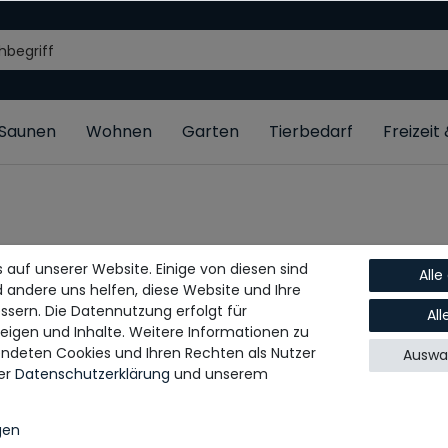
/Saunen
Wohnen
Garten
Tierbedarf
Freizeit
 auf unserer Website. Einige von diesen sind
Alle
d andere uns helfen, diese Website und Ihre
ssern. Die Datennutzung erfolgt für
Al
zeigen und Inhalte. Weitere Informationen zu
ndeten Cookies und Ihren Rechten als Nutzer
Auswah
rer
Daten­schutz­erklärung
und unserem
gen