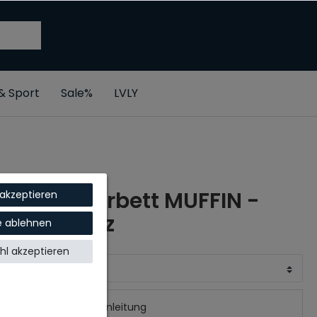
 & Sport
Sale%
LVLY
Haustierbett MUFFIN -
 akzeptieren
Schwarz
le ablehnen
l akzeptieren
GRÖSSE
Aufbauanleitung