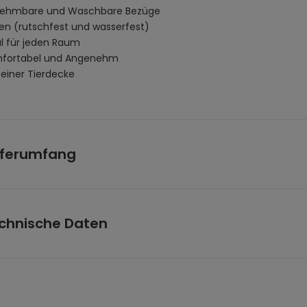
ehmbare und Waschbare Bezüge
en (rutschfest und wasserfest)
al für jeden Raum
fortabel und Angenehm
. einer Tierdecke
eferumfang
Tierbett S
Tierdecke
chnische Daten
etmaße: (L x B x H)
t 1:
68 x 18 x 24
 S (L x B x H):
60 x 60 x 14 cm
erial Füllung:
Baumwolle
ffbezug:
Polyester