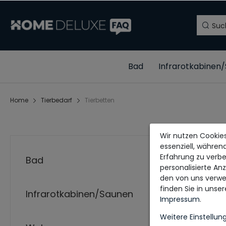
Bad
Infrarotkabinen
Home
Tierbedarf
Tierbetten
Wir nutzen Cookies
essenziell, währen
Erfahrung zu verbe
Bad
personalisierte An
den von uns verwe
finden Sie in unse
Infrarotkabinen/Saunen
Impressum
.
Weitere Einstellun