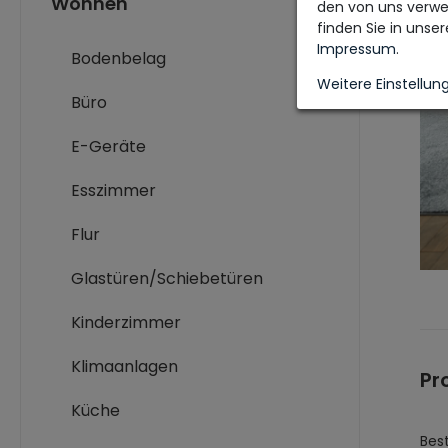
Wohnen
den von uns verwe
finden Sie in unse
Impressum
.
Bodenbelag
Weitere Einstellun
Büro
E-Geräte
Esszimmer
Flur
Glastüren/Schiebetüren
Kinderzimmer
Klimaanlagen
Pr
Küche
Bes