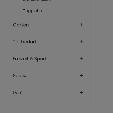
Maße
Pake
Maß
Teppiche
Pak
Sit
Pak
Sitz
Pak
Garten
Sitz
Pak
Max
Sch
Tierbedarf
Sch
Freizeit & Sport
Sale%
LVLY