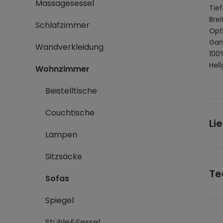
Massagesessel
Tie
Bre
Schlafzimmer
Opt
Gan
Wandverkleidung
100
Hel
Wohnzimmer
Beistelltische
Couchtische
Li
Lampen
Mitt
Sitzsäcke
link
Te
rec
Sofas
3 x 
Spiegel
3 x 
Ges
Maß
Stühle&Sessel
Pak