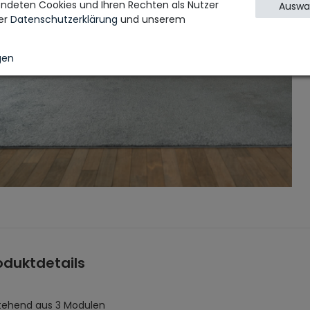
ndeten Cookies und Ihren Rechten als Nutzer
Auswah
rer
Daten­schutz­erklärung
und unserem
gen
oduktdetails
tehend aus 3 Modulen