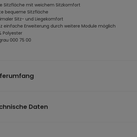
fe Sitzfläche mit weichem Sitzkomfort
ite bequeme Sitzfläche
imaler Sitz- und Liegekomfort
z einfache Erweiterung durch weitere Module möglich
% Polyester
lgrau 000 75 00
eferumfang
elsofa
es Ecksofa
chnische Daten
htes Ecksofa
großes Kissen
kleines Kissen
amtmaße (B x H x L):
327 x 70 x 120 cm
e Mittelsofa (B x H x L):
87 x 70 x 120 cm
etmaße: (L x B x H)