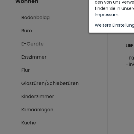
Wohnen
den von uns verwe
- M
finden Sie in unse
- Ma
Impressum
.
Bodenbelag
- Fa
- F
Weitere Einstellun
Büro
E-Geräte
LIE
Esszimmer
- Fü
- i
Flur
Glastüren/Schiebetüren
Kinderzimmer
Klimaanlagen
Küche