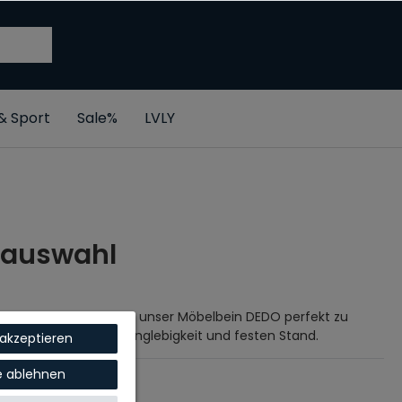
 & Sport
Sale%
LVLY
nauswahl
avischen Design, passt unser Möbelbein DEDO perfekt zu
ste Holz sorgt für Langlebigkeit und festen Stand.
 akzeptieren
le ablehnen