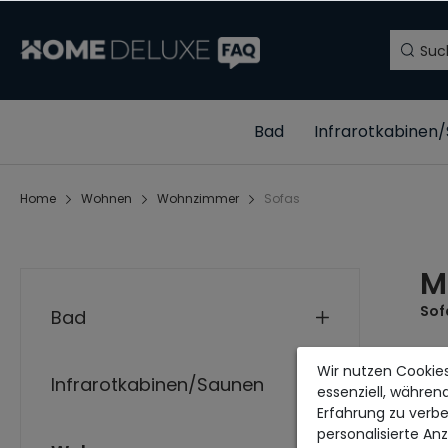
Bad
Infrarotkabinen
Home
Wohnen
Wohnzimmer
Sofas
M
Sof
Bad
Mit
Wir nutzen Cookies
uns
Infrarotkabinen/Saunen
essenziell, währen
Erfahrung zu verbe
PRO
personalisierte An