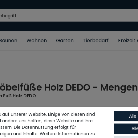
/Saunen
Wohnen
Garten
Tierbedarf
Freizeit
öbelfüße Holz DEDO - Menge
a Fuß Holz DEDO
 kegelförmigen Linien und einer schmalen Silhouette im skandin
 auf unserer Website. Einige von diesen sind
erem Sofa ROM sowie auch zu anderen beliebigen Sofas. Das robu
Alle
d andere uns helfen, diese Website und Ihre
ssern. Die Datennutzung erfolgt für
Al
DUKTBESCHREIBUNG
zeigen und Inhalte. Weitere Informationen zu