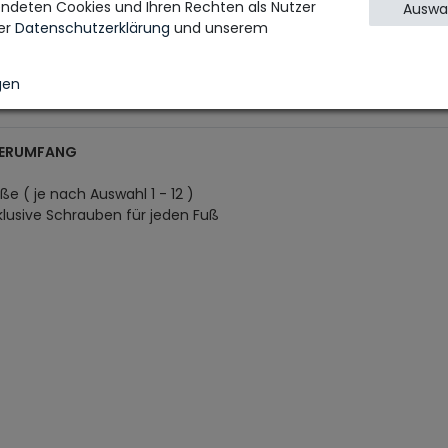
ndeten Cookies und Ihren Rechten als Nutzer
Auswah
aterial Fuß: Kautschukholz
rer
Daten­schutz­erklärung
und unserem
terial Bodenschoner: Filz
rbe: hellbraun
unktionen: Für Sofa ROM oder andere Sofas geeignet
gen
FERUMFANG
ße ( je nach Auswahl 1 - 12 )
nklusive Schrauben für jeden Fuß