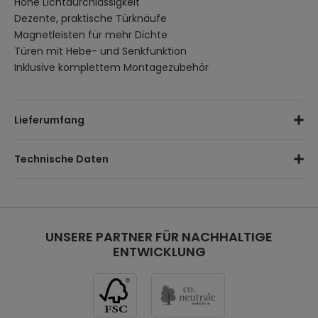
Hohe Lichtdurchlässigkeit
Dezente, praktische Türknäufe
Magnetleisten für mehr Dichte
Türen mit Hebe- und Senkfunktion
Inklusive komplettem Montagezubehör
Lieferumfang
Pendeltür (B x H): 85 x 195 cm
Technische Daten
Montagematerial
Paketmaße: 100 x 205 x 5,1 cm
Maße (B x H x T):
85 x 195 x 0,6 cm
Material Halterung:
Aluminium
Sicherheitsglas:
6 mm
Justiermöglichkeit:
UNSERE PARTNER FÜR NACHHALTIGE
von 5 cm
ENTWICKLUNG
Farbe:
Schwarz
Gewicht:
23,50 kg