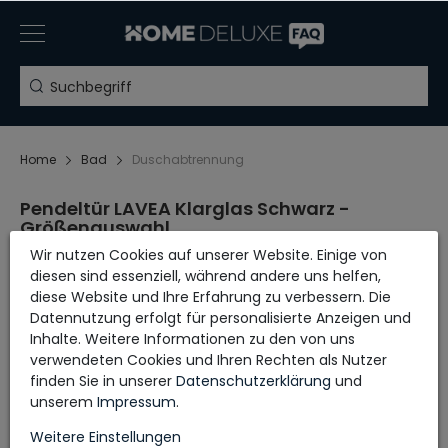
Home
Bad
Duschabtrennung
Pendeltür LAVEA Klarglas Schwarz -
Größenauswahl
Wir nutzen Cookies auf unserer Website. Einige von
diesen sind essenziell, während andere uns helfen,
BREITE X HÖHE
diese Website und Ihre Erfahrung zu verbessern. Die
Datennutzung erfolgt für personalisierte Anzeigen und
Aufbauanleitung
Inhalte. Weitere Informationen zu den von uns
verwendeten Cookies und Ihren Rechten als Nutzer
finden Sie in unserer
Daten­schutz­erklärung
und
unserem
Impressum
.
Weitere Einstellungen