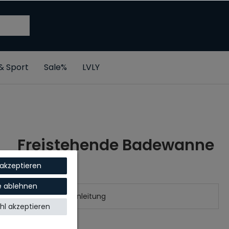
 & Sport
Sale%
LVLY
Freistehende Badewanne
DELIA
 akzeptieren
le ablehnen
Aufbauanleitung
l akzeptieren