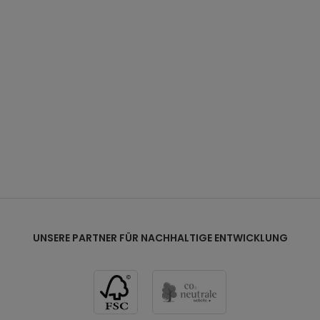
be:
Weiß
dstärke:
1 cm
icht:
ca. 50 kg
imales Füllvolumen mit Armatur:
270 Liter
UNSERE PARTNER FÜR NACHHALTIGE ENTWICKLUNG