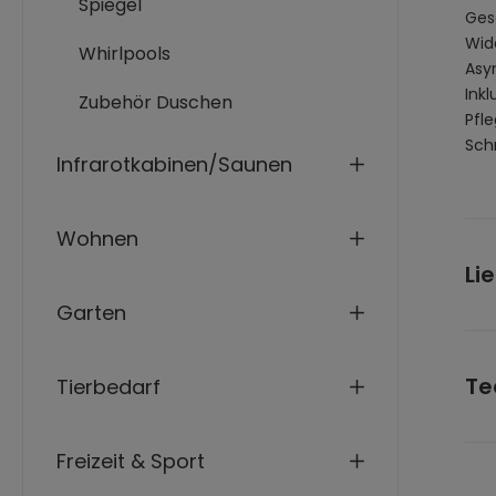
Spiegel
Ges
Wid
Whirlpools
Asy
Inkl
Zubehör Duschen
Pfl
Schn
Infrarotkabinen/Saunen
Wohnen
Li
Garten
Bad
Hin
Te
Tierbedarf
Pak
240
Maße
Freizeit & Sport
Mat