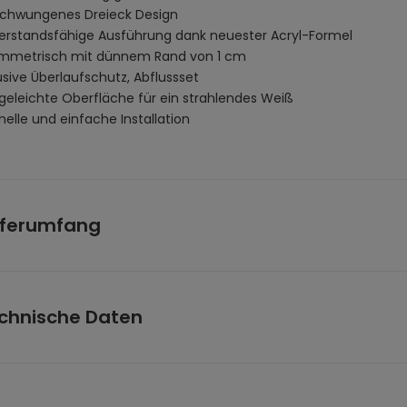
chwungenes Dreieck Design
erstandsfähige Ausführung dank neuester Acryl-Formel
mmetrisch mit dünnem Rand von 1 cm
usive Überlaufschutz, Abflussset
egeleichte Oberfläche für ein strahlendes Weiß
elle und einfache Installation
eferumfang
ewanne
weis:
(Die abgebildete Standarmatur ist NICHT im Lieferumfang 
chnische Daten
etmaße: (L x B x H)
 x 90 x 180 cm
 (B x T x H):
ca. 180 x 90 x 58 cm
erial:
Acryl