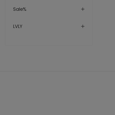
Far
Wan
Sale%
Gew
Max
LVLY