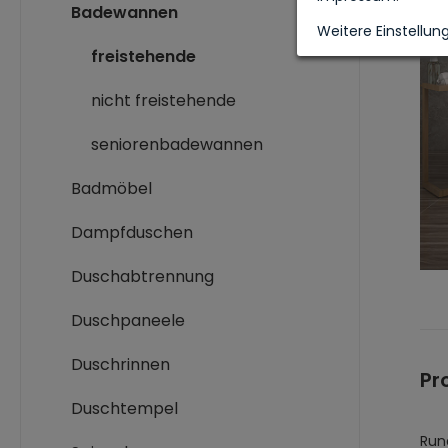
Badewannen
Weitere Einstellun
freistehende
nicht freistehende
seniorenbadewannen
Badmöbel
Dampfduschen
Duschabtrennung
Duschpaneele
Duschrinnen
Pr
Duschtempel
Run