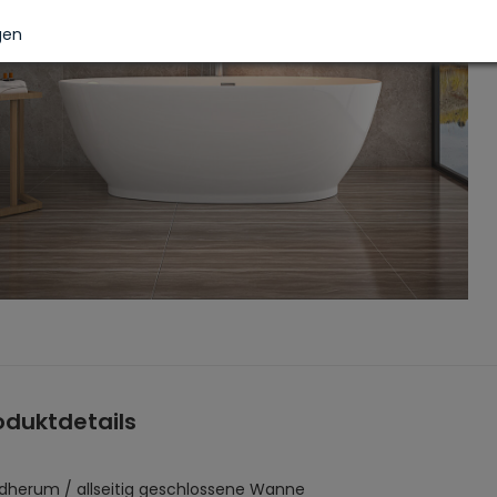
gen
oduktdetails
dherum / allseitig geschlossene Wanne