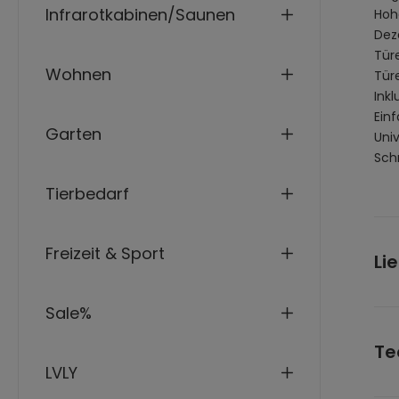
Infrarotkabinen/Saunen
Hoh
Dez
Tür
Wohnen
Tür
Ink
Ein
Garten
Univ
Schn
Tierbedarf
Freizeit & Sport
Li
Sale%
Pen
Alu
Te
Mon
LVLY