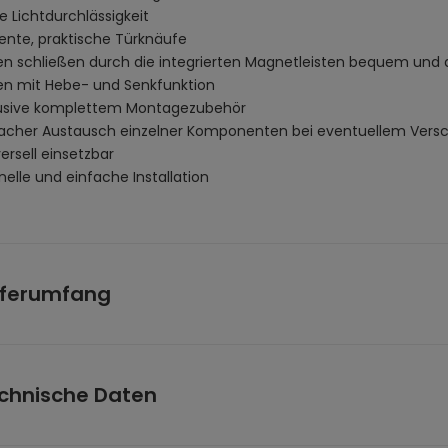
e Lichtdurchlässigkeit
ente, praktische Türknäufe
en schließen durch die integrierten Magnetleisten bequem und
en mit Hebe- und Senkfunktion
lusive komplettem Montagezubehör
facher Austausch einzelner Komponenten bei eventuellem Versc
ersell einsetzbar
elle und einfache Installation
eferumfang
deltür 80 x 195 cm mit Türknäufen
miniumhalterungen
chnische Daten
tagematerial