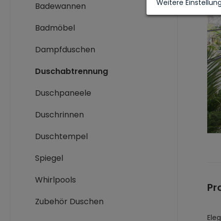
Weitere Einstellun
Badewannen
Badmöbel
Dampfduschen
Duschabtrennung
Duschpaneele
Duschrinnen
Duschtempel
Spiegel
Whirlpools
Pr
Zubehör Duschen
Ele