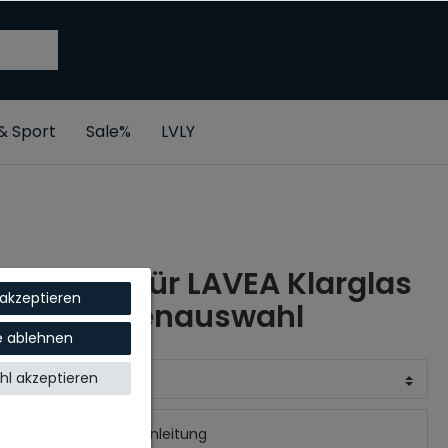
 & Sport
Sale%
LVLY
Pendeltür LAVEA Klarglas
 akzeptieren
- Größenauswahl
le ablehnen
BREITE X HÖHE
l akzeptieren
Aufbauanleitung