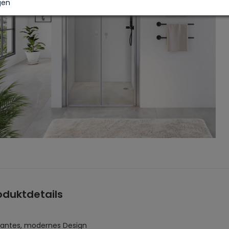
gen
oduktdetails
gantes, modernes Design