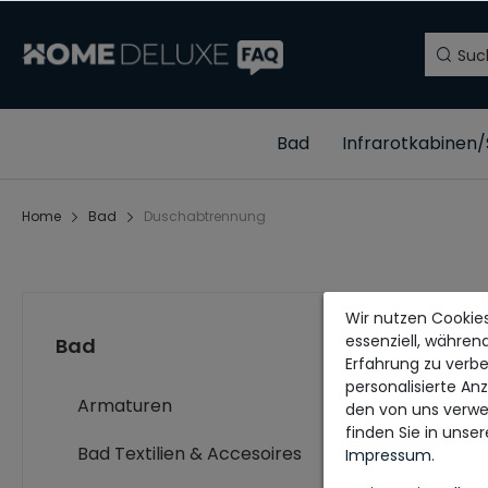
Bad
Infrarotkabinen
Home
Bad
Duschabtrennung
Wir nutzen Cookies
essenziell, währen
Bad
Erfahrung zu verbe
personalisierte An
Armaturen
den von uns verwe
finden Sie in unse
Bad Textilien & Accesoires
Impressum
.