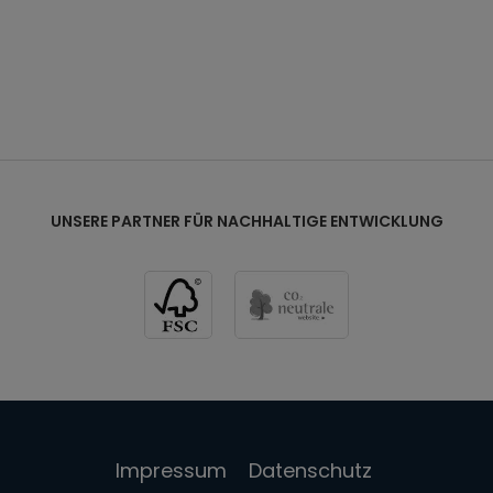
tiermöglichkeit von bis zu 5 cm
en können max. 2,5 cm verbreitert werden
htes Maß in der Breite:
von 70 bis 140 cm
UNSERE PARTNER FÜR NACHHALTIGE ENTWICKLUNG
Impressum
Datenschutz