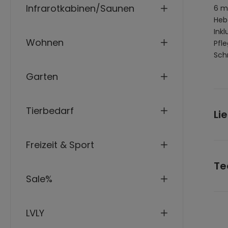
Infrarotkabinen/Saunen
6 m
Heb
Ink
Wohnen
Pfl
Sch
Garten
Tierbedarf
Li
Freizeit & Sport
Lav
Zub
Te
Sale%
Lic
Gla
LVLY
Höh