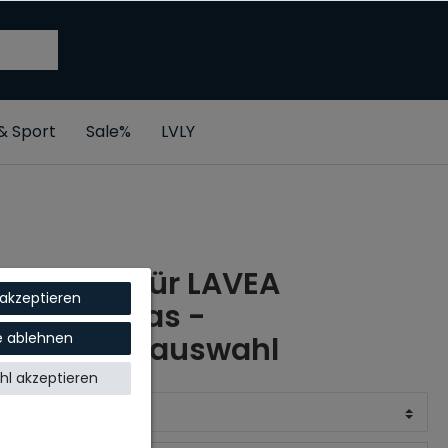
 & Sport
Sale%
LVLY
Pendeltür LAVEA
 akzeptieren
Milchglas -
le ablehnen
Größenauswahl
l akzeptieren
BREITE X HÖHE