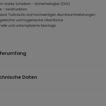
m starke Scheiben - Sicherheitsglas (ESG)
e - Senkfunktion
lusive Türknäufe und hochwertigen Aluminiumhalterungen
egeleichte und hygienische Oberfläche
nelle und unkomplizierte Montage
eferumfang
ea Glastür
ehör
chnische Daten
htes Maß in der Breite:
70 cm
s:
Vollsatiniert
e:
195 cm