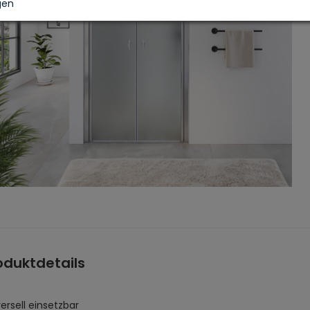
gen
oduktdetails
ersell einsetzbar