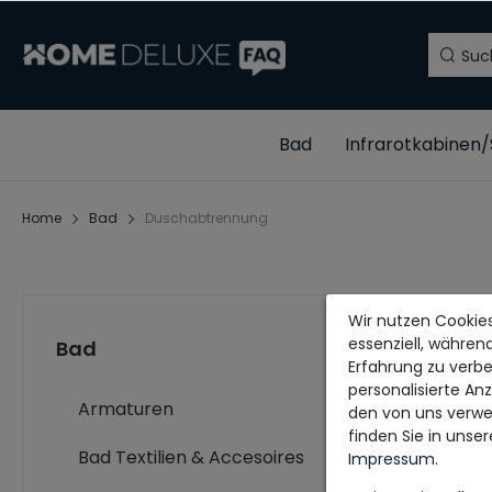
Bad
Infrarotkabinen
Home
Bad
Duschabtrennung
Wir nutzen Cookies
essenziell, währen
Bad
Erfahrung zu verbe
personalisierte An
Armaturen
den von uns verwe
finden Sie in unse
Bad Textilien & Accesoires
Impressum
.