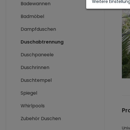
Weitere Einstellun
Badewannen
Badmöbel
Dampfduschen
Duschabtrennung
Duschpaneele
Duschrinnen
Duschtempel
Spiegel
Whirlpools
Pr
Zubehör Duschen
Univ