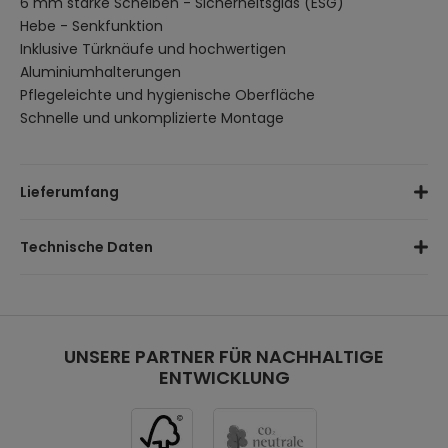
6 mm starke Scheiben - Sicherheitsglas (ESG)
Hebe - Senkfunktion
Inklusive Türknäufe und hochwertigen
Aluminiumhalterungen
Pflegeleichte und hygienische Oberfläche
Schnelle und unkomplizierte Montage
Lieferumfang
Lavea Glastür
Technische Daten
Zubehör
Lichtes Maß in der Breite:
85 cm
Glas:
Vollsatiniert
Höhe:
195 cm
Stärke:
UNSERE PARTNER FÜR NACHHALTIGE
6 mm
ENTWICKLUNG