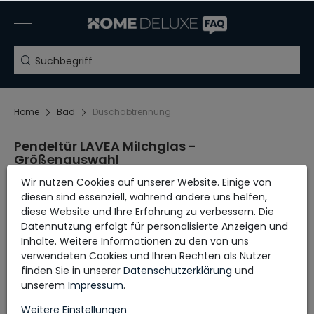
Home
Bad
Duschabtrennung
Pendeltür LAVEA Milchglas -
Größenauswahl
Wir nutzen Cookies auf unserer Website. Einige von
BREITE X HÖHE
diesen sind essenziell, während andere uns helfen,
diese Website und Ihre Erfahrung zu verbessern. Die
Datennutzung erfolgt für personalisierte Anzeigen und
Aufbauanleitung
Inhalte. Weitere Informationen zu den von uns
verwendeten Cookies und Ihren Rechten als Nutzer
finden Sie in unserer
Daten­schutz­erklärung
und
unserem
Impressum
.
Weitere Einstellungen