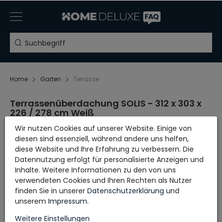
Home
Garten
Terrasse
Terrassenüberdachung SOLIS - 312 x 303 x
226 / 278 cm Weiß
Wir nutzen Cookies auf unserer Website. Einige von
diesen sind essenziell, während andere uns helfen,
Aufbauanleitung
diese Website und Ihre Erfahrung zu verbessern. Die
Datennutzung erfolgt für personalisierte Anzeigen und
Inhalte. Weitere Informationen zu den von uns
verwendeten Cookies und Ihren Rechten als Nutzer
finden Sie in unserer
Daten­schutz­erklärung
und
unserem
Impressum
.
Weitere Einstellungen