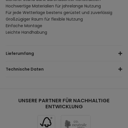
Hochwertige Materialien für jahrelange Nutzung
Für jede Wetterlage bestens gerüstet und zuverlässig
Großzügiger Raum für flexible Nutzung
Einfache Montage
Leichte Handhabung
Lieferumfang
Sichtschienen aus Aluminium
Technische Daten
Verbindungsplatten
Regenablauf
Maße (B x T x H) vorne / hinten:
312 / 320 x 300 / 303 x
Doppelwandige Hohlkammerplatten
278 / 226 cm
Montagematerial
Material
: Aluminium
Paketmaße:
320 x 70 x 18 cm
Farbe:
UNSERE PARTNER FÜR NACHHALTIGE
Weiß
Paketgewicht:
41,6 kg
ENTWICKLUNG
Verbindungselemente:
Verzinkter Stahl
Druckbelastbarkeit:
bis 75 kg/m²
Schneelastzone:
2A (1,03 kN/m²)
Windbelastbarkeit:
bis zu Windstärke 10