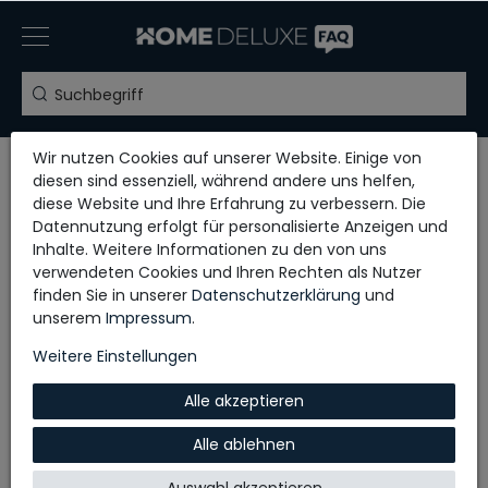
Wir nutzen Cookies auf unserer Website. Einige von
Home
Bad
Zubehör Duschen
diesen sind essenziell, während andere uns helfen,
diese Website und Ihre Erfahrung zu verbessern. Die
Türrolle V2 doppelt - 8 Stück
Datennutzung erfolgt für personalisierte Anzeigen und
8 Ersatztürrollen für Ihre Dusche!
Inhalte. Weitere Informationen zu den von uns
verwendeten Cookies und Ihren Rechten als Nutzer
Diese schraubbaren Türrollen sind universell einsetzbar.
finden Sie in unserer
Daten­schutz­erklärung
und
Sie sind passend für unsere Duschkabinen, aber bei
unserem
Impressum
.
gleichem Format auch für Fremdfabrikate geeignet. Auch
bei Glastüren haben sie sich schon bewährt.
Weitere Einstellungen
Alle akzeptieren
PRODUKTBESCHREIBUNG
Alle ablehnen
- Rolle aus Sanitärkunststoff
- Schrauben, Gewinde etc. aus hochwertigem Edelstahl