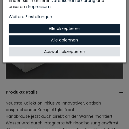
finden Sie in unserer
Daten­schutz­erklärung
und
unserem
Impressum
.
Weitere Einstellungen
Alle akzeptieren
Alle ablehnen
Auswahl akzeptieren
Produktdetails
Neueste Kollektion inklusive innovativer, optisch
ansprechender Komplettglasfront
Handbrause jetzt auch direkt an der Wanne montiert
Wasser wird durch integrierte Whirlpoolheizung erwärmt