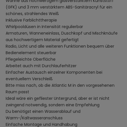
Wanne aus hochwertigem glasverstärktem Kunststoff
(GFK) und 3 mm verstärktem ABS-Sanitäracryl für ein
schönes, strahlendes Weiß
Inklusive Farblichttherapie
Whirlpooldüsen in Intensität regulierbar
Armaturen, Wanneneinlass, Duschkopf und Mischknäufe
aus hochwertigem Material gefertigt
Radio, Licht und alle weiteren Funktionen bequem über
Bedienelement steuerbar
Pflegeleichte Oberfläche
Arbeitet auch mit Durchlauferhitzer
Einfacher Austausch einzelner Komponenten bei
eventuellem Verschleiß
Bitte miss nach, ob die Atlantic M in den vorgesehenen
Raum passt
Ideal wäre ein gefliester Untergrund, aber er ist nicht
zwingend notwendig, sondern eine Empfehlung
Du benötigst einen Wasserablauf und
Warm-/Kaltwasseranschluss
Einfache Montage und Handhabung