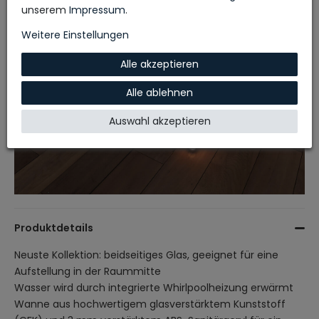
unserem
Impressum
.
Weitere Einstellungen
Alle akzeptieren
Alle ablehnen
Auswahl akzeptieren
Produktdetails
Neuste Kollektion: beidseitiges Glas, geeignet für eine
Aufstellung in der Raummitte
Wasser wird durch integrierte Whirlpoolheizung erwärmt
Wanne aus hochwertigem glasverstärktem Kunststoff