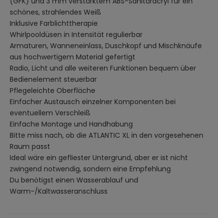
(GFK) und 3 mm verstärktem ABS-Sanitäracryl für ein
schönes, strahlendes Weiß
Inklusive Farblichttherapie
Whirlpooldüsen in Intensität regulierbar
Armaturen, Wanneneinlass, Duschkopf und Mischknäufe
aus hochwertigem Material gefertigt
Radio, Licht und alle weiteren Funktionen bequem über
Bedienelement steuerbar
Pflegeleichte Oberfläche
Einfacher Austausch einzelner Komponenten bei
eventuellem Verschleiß
Einfache Montage und Handhabung
Bitte miss nach, ob die ATLANTIC XL in den vorgesehenen
Raum passt
Ideal wäre ein gefliester Untergrund, aber er ist nicht
zwingend notwendig, sondern eine Empfehlung
Du benötigst einen Wasserablauf und
Warm-/Kaltwasseranschluss